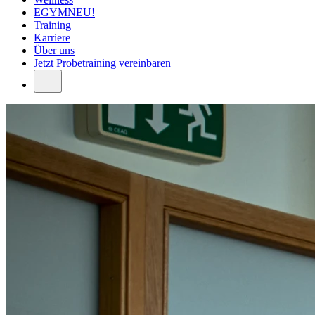
EGYM
NEU!
Training
Karriere
Über uns
Jetzt
Probetraining vereinbaren