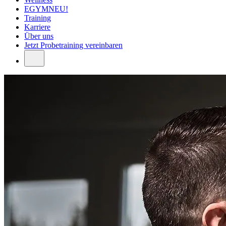
EGYM
NEU!
Training
Karriere
Über uns
Jetzt
Probetraining vereinbaren