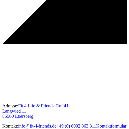
Adresse:
Fit 4 Life & Friends GmbH
Langwied 11
85560 Ebersberg
Kontakt:
info@fit-4-friends.de
+49 (0) 8092 863 311
Kontaktformular